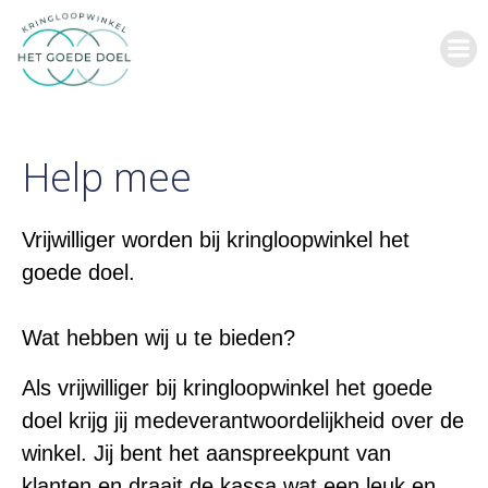
Ga
naar
de
inhoud
Help mee
Vrijwilliger worden bij kringloopwinkel het
goede doel.
Wat hebben wij u te bieden?
Als vrijwilliger bij kringloopwinkel het goede
doel krijg jij medeverantwoordelijkheid over de
winkel. Jij bent het aanspreekpunt van
klanten en draait de kassa wat een leuk en